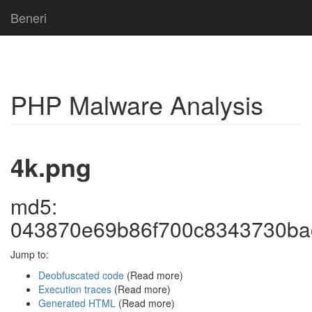
Beneri
PHP Malware Analysis
4k.png
md5:
043870e69b86f700c8343730ba
Jump to:
Deobfuscated code
(Read more)
Execution traces
(Read more)
Generated HTML
(Read more)