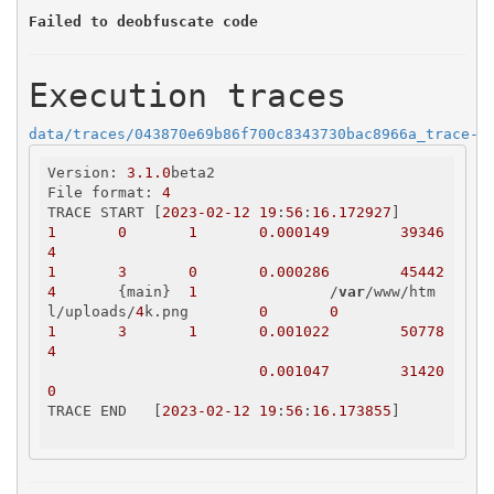
Failed to deobfuscate code
Execution traces
data/traces/043870e69b86f700c8343730bac8966a_trace-1
Version: 
3.1
.0
beta2

File format: 
4
TRACE START [
2023
-02
-12
19
:
56
:
16.172927
1
0
1
0.000149
39346
4
1
3
0
0.000286
45442
4
	{main}	
1
		/
var
/www/htm
l/uploads/
4
k.png	
0
0
1
3
1
0.001022
50778
4
0.001047
31420
0
TRACE END   [
2023
-02
-12
19
:
56
:
16.173855
]
